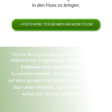
in den Fluss zu bringen.
› KOSTENFREI TEILNEHMEN AM MONEYFLOW
Tägliche Beiträge (Podcast, Insta-Video & Artikel)
Während der Kongresszeit finden fast
täglich
Podcasts und Live-Streams
statt.
Du kannst entweder
via Instagram
reinhören,
auf allen grossen
Podcastplatformen,
oder eben
über unser Webseite
, auf der wir zusätzlich
Artikel zum Beitrag veröffentlichen