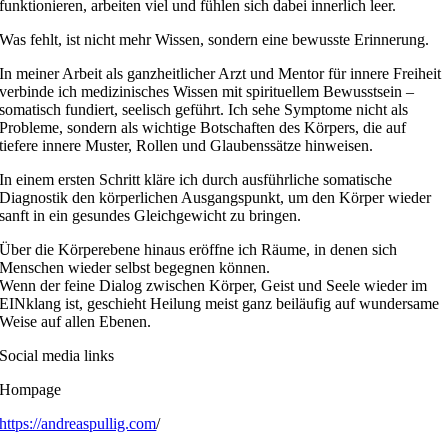
funktionieren, arbeiten viel und fühlen sich dabei innerlich leer.
Was fehlt, ist nicht mehr Wissen, sondern eine bewusste Erinnerung.
In meiner Arbeit als ganzheitlicher Arzt und Mentor für innere Freiheit
verbinde ich medizinisches Wissen mit spirituellem Bewusstsein –
somatisch fundiert, seelisch geführt. Ich sehe Symptome nicht als
Probleme, sondern als wichtige Botschaften des Körpers, die auf
tiefere innere Muster, Rollen und Glaubenssätze hinweisen.
In einem ersten Schritt kläre ich durch ausführliche somatische
Diagnostik den körperlichen Ausgangspunkt, um den Körper wieder
sanft in ein gesundes Gleichgewicht zu bringen.
Über die Körperebene hinaus eröffne ich Räume, in denen sich
Menschen wieder selbst begegnen können.
Wenn der feine Dialog zwischen Körper, Geist und Seele wieder im
EINklang ist, geschieht Heilung meist ganz beiläufig auf wundersame
Weise auf allen Ebenen.
Social media links
Hompage
https://andreaspullig.com
/