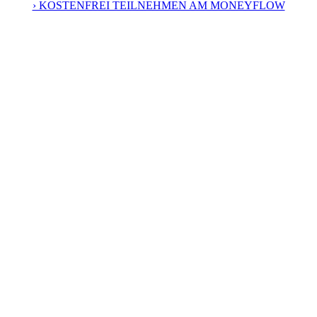
› KOSTENFREI TEILNEHMEN AM MONEYFLOW
Tägliche Beiträge (Podcast, Insta-Video & Artikel)
Während der Kongresszeit finden fast
täglich Podcasts und Live-
Streams
statt.
Du kannst entweder
via Instagram
reinhören, auf allen grossen
Podcastplatformen,
oder eben
über unser Webseite
, auf der wir
zusätzlich Artikel zum Beitrag veröffentlichen